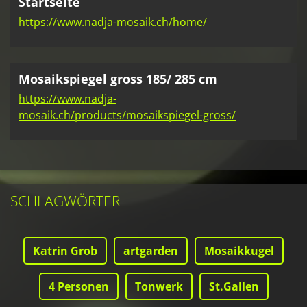
Startseite
https://www.nadja-mosaik.ch/home/
Mosaikspiegel gross 185/ 285 cm
https://www.nadja-
mosaik.ch/products/mosaikspiegel-gross/
SCHLAGWÖRTER
Katrin Grob
artgarden
Mosaikkugel
4 Personen
Tonwerk
St.Gallen