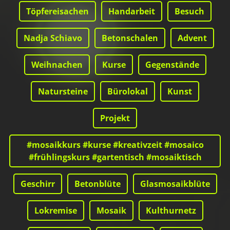
Töpfereisachen
Handarbeit
Besuch
Nadja Schiavo
Betonschalen
Advent
Weihnachen
Kurse
Gegenstände
Natursteine
Bürolokal
Kunst
Projekt
#mosaikkurs #kurse #kreativzeit #mosaico
#frühlingskurs #gartentisch #mosaiktisch
Geschirr
Betonblüte
Glasmosaikblüte
Lokremise
Mosaik
Kulthurnetz