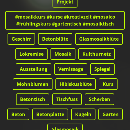
Projekt
#mosaikkurs #kurse #kreativzeit #mosaico
#frühlingskurs #gartentisch #mosaiktisch
Geschirr
Betonblüte
Glasmosaikblüte
Lokremise
Mosaik
Kulthurnetz
Ausstellung
Vernissage
Spiegel
Mohnblumen
Hibiskusblüte
Kurs
Betontisch
Tischfuss
Scherben
Beton
Betonplatte
Kugeln
Garten
Glasmosaik